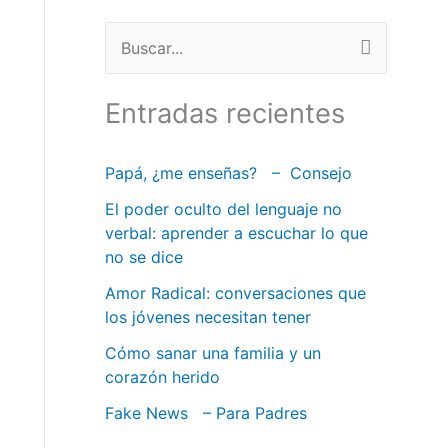
B
u
Entradas recientes
s
c
Papá, ¿me enseñas? – Consejo
a
El poder oculto del lenguaje no
r
verbal: aprender a escuchar lo que
:
no se dice
Amor Radical: conversaciones que
los jóvenes necesitan tener
Cómo sanar una familia y un
corazón herido
Fake News – Para Padres