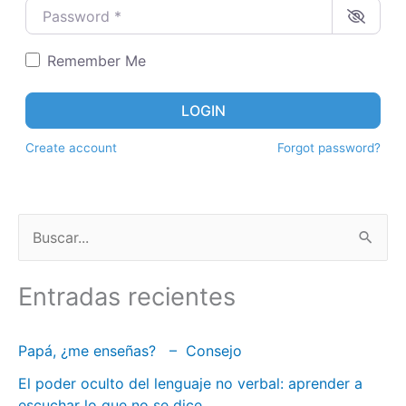
Password
*
Remember Me
LOGIN
Create account
Forgot password?
B
u
Entradas recientes
s
c
Papá, ¿me enseñas? – Consejo
a
El poder oculto del lenguaje no verbal: aprender a
r
escuchar lo que no se dice