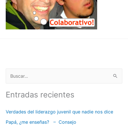
B
u
Entradas recientes
s
c
Verdades del liderazgo juvenil que nadie nos dice
a
Papá, ¿me enseñas? – Consejo
r