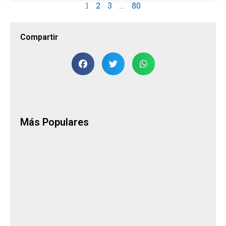
1
2
3
…
80
Compartir
Más Populares
Pa
en
–
C
Pa
co
est