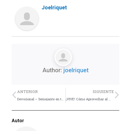
Joelriquet
Author:
joelriquet
Previo
Nex
ANTERIOR
SIGUIENTE
Devocional – Semejante en todo
¡VIVE! Cómo Aprovechar al Máximo tu Juventud
Autor