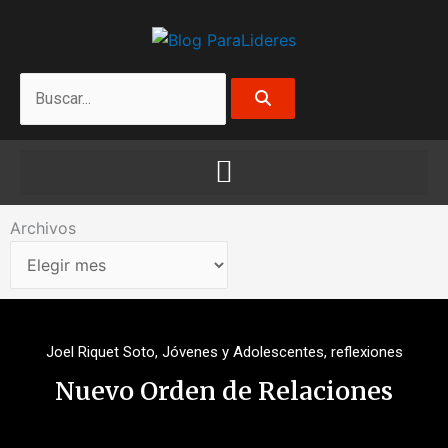
Ir
al
contenido
Search
Archivos
Archivos
Joel Riquet Soto
,
Jóvenes y Adolescentes
,
reflexiones
Nuevo Orden de Relaciones