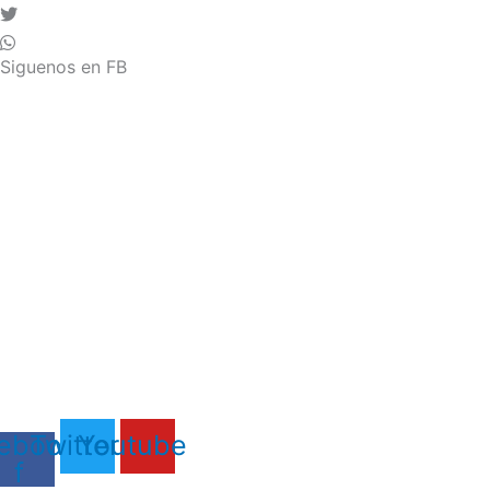
Siguenos en FB
ebook-
Twitter
Youtube
f