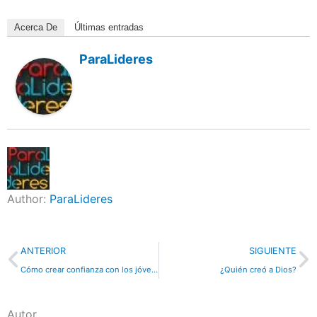
Acerca De
Últimas entradas
ParaLideres
Author:
ParaLideres
Previo
N
ANTERIOR
SIGUIENTE
Cómo crear confianza con los jóvenes
¿Quién creó a Dios?
Autor