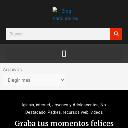
Ir
al
contenido
Search
Archivos
Archivos
Iglesia
,
internet
,
Jóvenes y Adolescentes
,
No
Destacado
,
Padres
,
recursos web
,
videos
Graba tus momentos felices