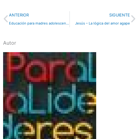
Previo
N
ANTERIOR
SIGUIENTE
Educación para madres adolescentes
Jesús – La lógica del amor agape
Autor