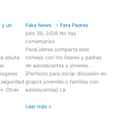
 y un
Fake News – Para Padres
julio 30, 2026
No hay
comentarios
ParaLideres comparte este
da adulta
consejo con los líderes y padres
as
de adolescentes y jóvenes.
hogares
[Perfecto para iniciar discusión en
 seguridad
grupos juveniles o familias con
n. Otras
adolescentes] La
Leer más »