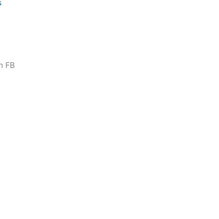
s
n FB