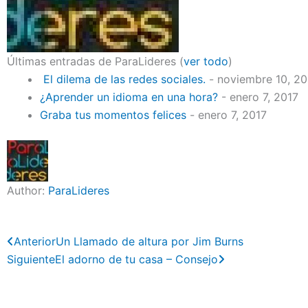
Últimas entradas de ParaLideres
(
ver todo
)
El dilema de las redes sociales.
- noviembre 10, 2
¿Aprender un idioma en una hora?
- enero 7, 2017
Graba tus momentos felices
- enero 7, 2017
Author:
ParaLideres
Previo
Next
Anterior
Un Llamado de altura por Jim Burns
Siguiente
El adorno de tu casa – Consejo