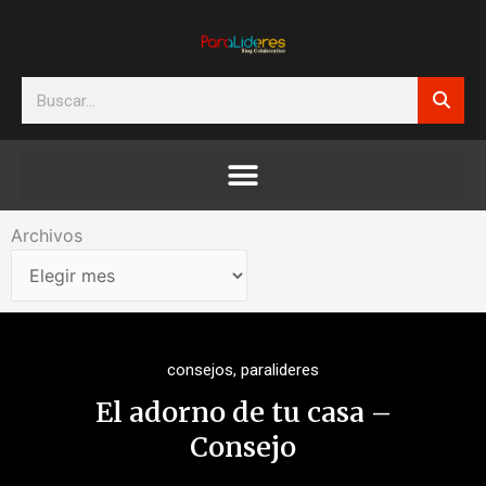
Ir
al
contenido
Search
Archivos
Archivos
consejos
,
paralideres
El adorno de tu casa –
Consejo