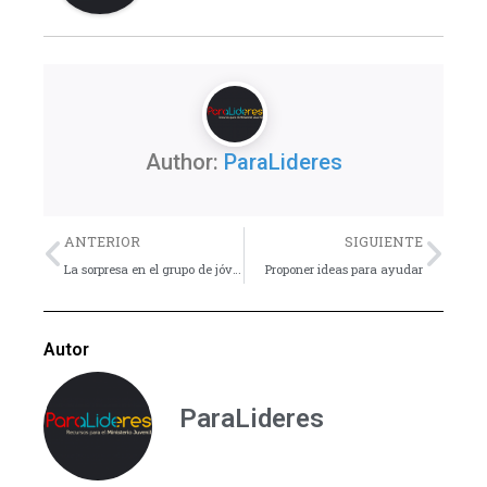
Author:
ParaLideres
Previo
Nex
ANTERIOR
SIGUIENTE
La sorpresa en el grupo de jóvenes
Proponer ideas para ayudar
Autor
ParaLideres