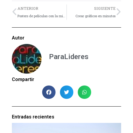
Previo
Nex
ANTERIOR
SIGUIENTE
Posters de películas con la misma intención
Crear gráficos en minutos
Autor
ParaLideres
Compartir
Entradas recientes