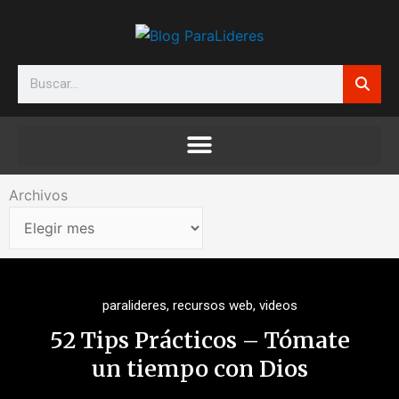
Ir
al
contenido
Search
Archivos
Archivos
paralideres
,
recursos web
,
videos
52 Tips Prácticos – Tómate
un tiempo con Dios