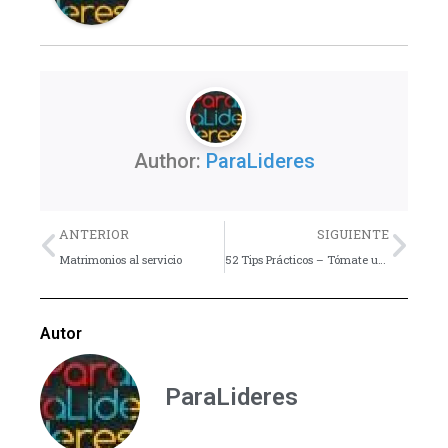
Author:
ParaLideres
Previo
Nex
ANTERIOR
SIGUIENTE
Matrimonios al servicio
52 Tips Prácticos – Tómate un tiempo con Dios
Autor
ParaLideres