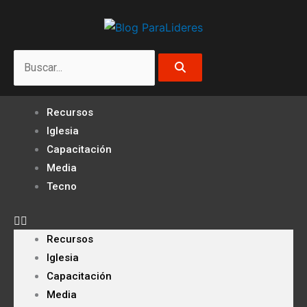
Ir
al
contenido
Search
Recursos
Iglesia
Capacitación
Media
Tecno
Recursos
Iglesia
Capacitación
Media