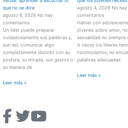
verbal: aprender a escuchar lo
que los jóvenes necesit
que no se dice
agosto 4, 2026
No hay
agosto 6, 2026
No hay
comentarios
comentarios
Hablar con adolescente
Un líder puede preparar
jóvenes sobre amor, no
cuidadosamente sus palabras y,
sexualidad no siempre e
aun así, comunicar algo
A veces los líderes te
completamente distinto con su
incomodarlos, no encue
postura, su mirada, sus gestos o
palabras adecuadas
su manera de
Leer más »
Leer más »
F
T
Y