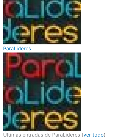
ParaLideres
Últimas entradas de ParaLideres
(
ver todo
)