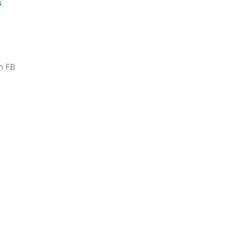
s
n FB