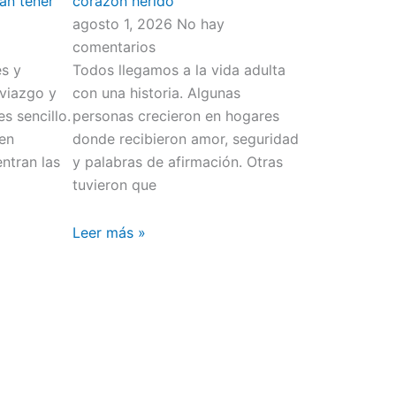
an tener
corazón herido
agosto 1, 2026
No hay
comentarios
s y
Todos llegamos a la vida adulta
viazgo y
con una historia. Algunas
s sencillo.
personas crecieron en hogares
men
donde recibieron amor, seguridad
ntran las
y palabras de afirmación. Otras
tuvieron que
Leer más »