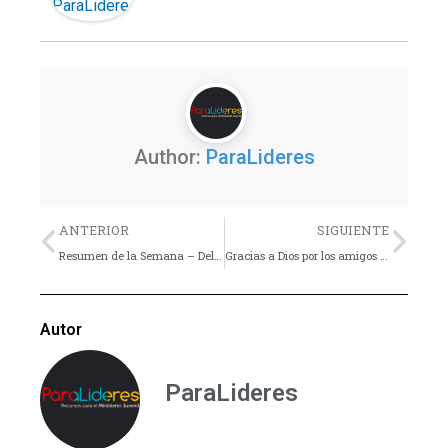
Author:
ParaLideres
Previo
Nex
ANTERIOR
SIGUIENTE
Resumen de la Semana – Del 22 al 29 de Septiembre
Gracias a Dios por los amigos – Reflexión
Autor
ParaLideres