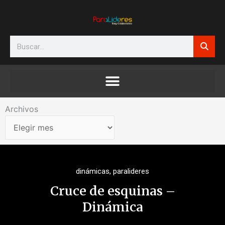
Ir
al
contenido
Search
Archivos
Archivos
dinámicas
,
paralideres
Cruce de esquinas –
Dinámica