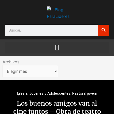
Ir
al
contenido
Search
Archivos
Archivos
Iglesia
,
Jóvenes y Adolescentes
,
Pastoral juvenil
Los buenos amigos van al
cine juntos – Obra de teatro