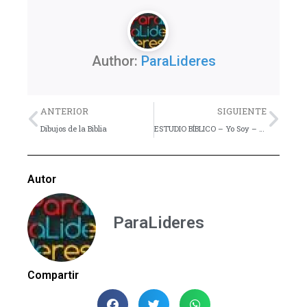
Author:
ParaLideres
Previo
Nex
ANTERIOR
SIGUIENTE
Dibujos de la Biblia
ESTUDIO BÍBLICO – Yo Soy – Parte 5
Autor
ParaLideres
Compartir