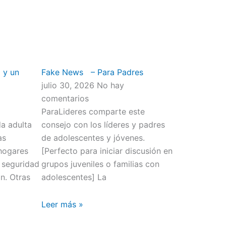
 y un
Fake News – Para Padres
julio 30, 2026
No hay
comentarios
ParaLideres comparte este
da adulta
consejo con los líderes y padres
as
de adolescentes y jóvenes.
hogares
[Perfecto para iniciar discusión en
 seguridad
grupos juveniles o familias con
n. Otras
adolescentes] La
Leer más »