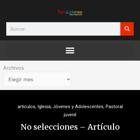
Ir
al
contenido
Search
Archivos
Archivos
articulos
,
Iglesia
,
Jóvenes y Adolescentes
,
Pastoral
juvenil
No selecciones – Artículo