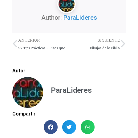
Author:
ParaLideres
Previo
Nex
ANTERIOR
SIGUIENTE
52 Tips Prácticos – Risas que Ridiculizan
Dibujos de la Biblia
Autor
ParaLideres
Compartir