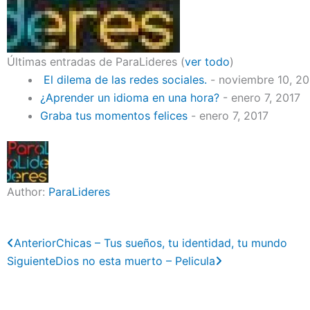
Últimas entradas de ParaLideres
(
ver todo
)
El dilema de las redes sociales.
- noviembre 10, 2
¿Aprender un idioma en una hora?
- enero 7, 2017
Graba tus momentos felices
- enero 7, 2017
Author:
ParaLideres
Previo
Next
Anterior
Chicas – Tus sueños, tu identidad, tu mundo
Siguiente
Dios no esta muerto – Pelicula