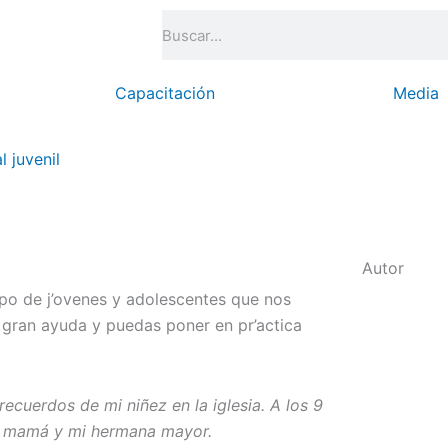
Search
Capacitación
Media
l juvenil
Autor
upo de j’ovenes y adolescentes que nos
 gran ayuda y puedas poner en pr’actica
ecuerdos de mi niñez en la iglesia. A los 9
mi mamá y mi hermana mayor.