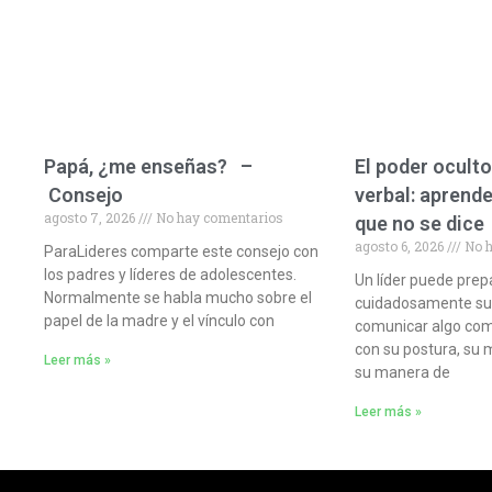
Papá, ¿me enseñas? –
El poder oculto
Consejo
verbal: aprende
agosto 7, 2026
No hay comentarios
que no se dice
agosto 6, 2026
No h
ParaLideres comparte este consejo con
los padres y líderes de adolescentes.
Un líder puede prep
Normalmente se habla mucho sobre el
cuidadosamente sus 
papel de la madre y el vínculo con
comunicar algo com
con su postura, su 
Leer más »
su manera de
Leer más »