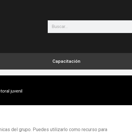
Search
Capacitación
toral juvenil
icas del grupo. Puedes utilizarlo como recurso para