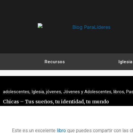
Ir
al
contenido
Recursos
Iglesia
adolescentes
,
Iglesia
,
jóvenes
,
Jóvenes y Adolescentes
,
libros
,
Pas
Chicas – Tus sueños, tu identidad, tu mundo
Este es un excelente
libro
que puedes compartir con las ch