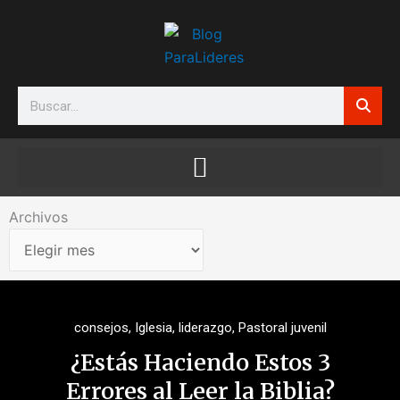
Ir
al
contenido
Search
Archivos
Archivos
consejos
,
Iglesia
,
liderazgo
,
Pastoral juvenil
¿Estás Haciendo Estos 3
Errores al Leer la Biblia?