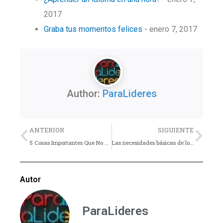
2017
Graba tus momentos felices
- enero 7, 2017
Author:
ParaLideres
Previo
Nex
ANTERIOR
SIGUIENTE
5 Cosas Importantes Que No Puedes Medir En Tu Grupo Juvenil
Las necesidades básicas de los adolescentes y jóvenes
Autor
ParaLideres