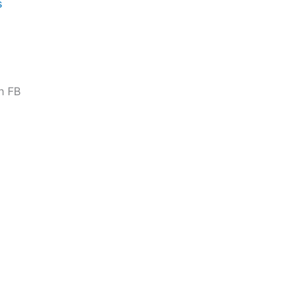
s
n FB