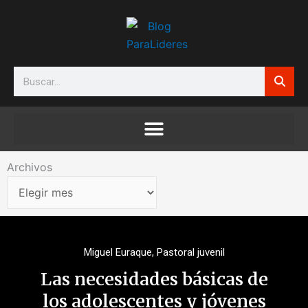
Ir
al
contenido
Search
Archivos
Archivos
Miguel Euraque
,
Pastoral juvenil
Las necesidades básicas de
los adolescentes y jóvenes