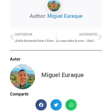
Author:
Miguel Euraque
Previo
Nex
ANTERIOR
SIGUIENTE
¿Estás Haciendo Estos 3 Errores al Leer la Biblia?
La casa sobre la roca – Dinámica
Autor
Miguel Euraque
Compartir