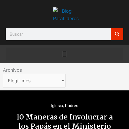
Ir
al
contenido
Search
Archivos
Archivos
Iglesia
,
Padres
10 Maneras de Involucrar a
los Papás en el Ministerio