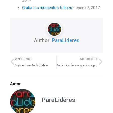
2017
Graba tus momentos felices
- enero 7, 2017
Author:
ParaLideres
Previo
Nex
ANTERIOR
SIGUIENTE
Ilustraciones Inolvidables
Serie de videos – graciosos para disparar discusiones
Autor
ParaLideres