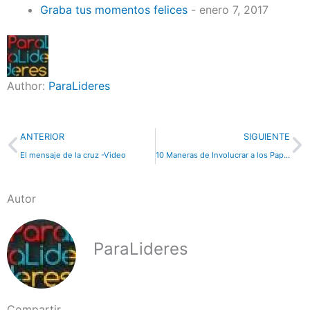
Graba tus momentos felices
- enero 7, 2017
Author:
ParaLideres
Previo
N
ANTERIOR
SIGUIENTE
El mensaje de la cruz -Video
10 Maneras de Involucrar a los Papás en el Ministerio (parte 2)
Autor
ParaLideres
Compartir