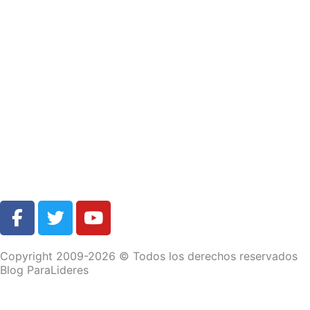
F
T
Y
a
w
o
c
i
u
Copyright 2009-2026 © Todos los derechos reservados
e
t
t
Blog ParaLideres
b
t
u
o
e
b