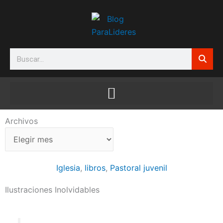
Ir
al
contenido
Search
Archivos
Archivos
Iglesia
,
libros
,
Pastoral juvenil
Ilustraciones Inolvidables