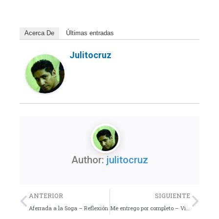
Acerca De
Últimas entradas
Julitocruz
Author:
julitocruz
Previo
Nex
ANTERIOR
SIGUIENTE
Aferrada a la Soga – Reflexión
Me entrego por completo – Video