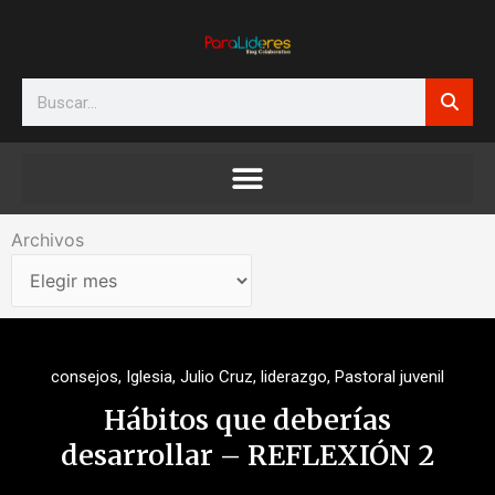
Ir
al
contenido
Search
Archivos
Archivos
consejos
,
Iglesia
,
Julio Cruz
,
liderazgo
,
Pastoral juvenil
Hábitos que deberías
desarrollar – REFLEXIÓN 2