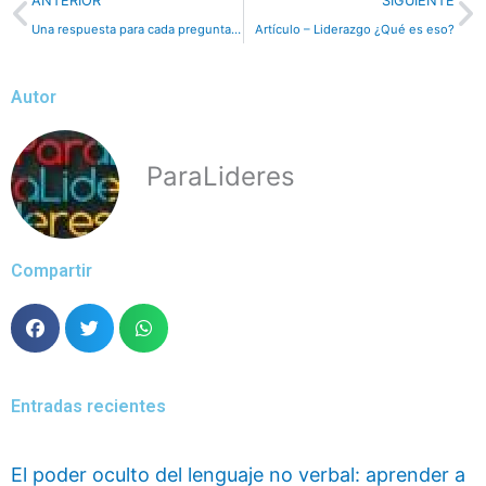
Previo
N
ANTERIOR
SIGUIENTE
Una respuesta para cada pregunta – Dinámica
Artículo – Liderazgo ¿Qué es eso?
Autor
ParaLideres
Compartir
Entradas recientes
El poder oculto del lenguaje no verbal: aprender a