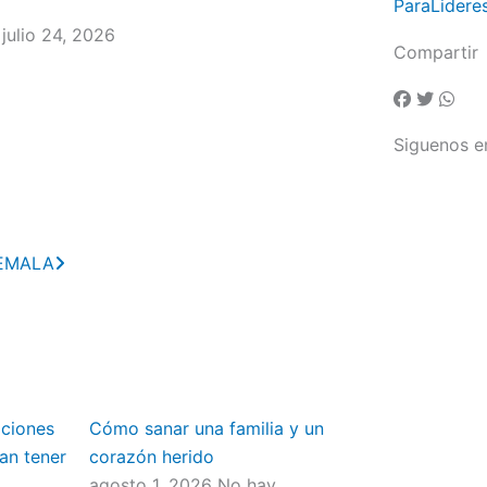
ParaLidere
 julio 24, 2026
Compartir
Siguenos e
Next
TEMALA
aciones
Cómo sanar una familia y un
an tener
corazón herido
agosto 1, 2026
No hay