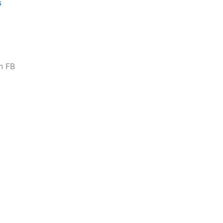
s
n FB