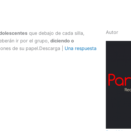
Autor
adolescentes
que debajo de cada silla,
berán ir por el grupo,
diciendo o
ciones de su papel.Descarga |
Una respuesta