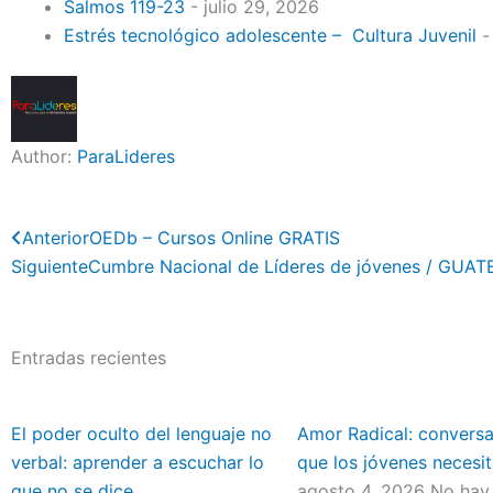
Salmos 119-23
- julio 29, 2026
Estrés tecnológico adolescente – Cultura Juvenil
-
Author:
ParaLideres
Previo
Anterior
OEDb – Cursos Online GRATIS
Siguiente
Cumbre Nacional de Líderes de jóvenes / GUA
Entradas recientes
El poder oculto del lenguaje no
Amor Radical: convers
verbal: aprender a escuchar lo
que los jóvenes necesit
que no se dice
agosto 4, 2026
No hay