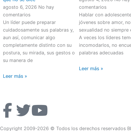
agosto 6, 2026
No hay
comentarios
comentarios
Hablar con adolescente
Un líder puede preparar
jóvenes sobre amor, no
cuidadosamente sus palabras y,
sexualidad no siempre e
aun así, comunicar algo
A veces los líderes te
completamente distinto con su
incomodarlos, no encue
postura, su mirada, sus gestos o
palabras adecuadas
su manera de
Leer más »
Leer más »
F
T
Y
a
w
o
Copyright 2009-2026 © Todos los derechos reservados Bl