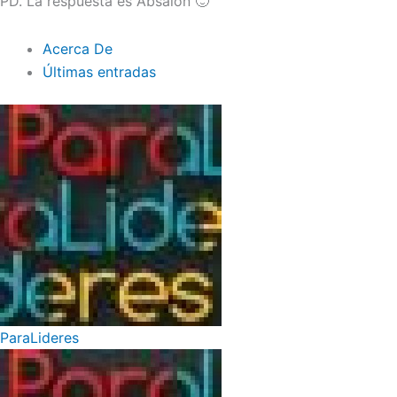
PD. La respuesta es Absalón 🙂
Acerca De
Últimas entradas
ParaLideres