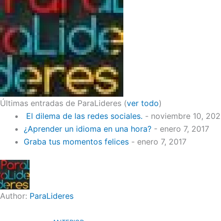
Últimas entradas de ParaLideres
(
ver todo
)
El dilema de las redes sociales.
- noviembre 10, 20
¿Aprender un idioma en una hora?
- enero 7, 2017
Graba tus momentos felices
- enero 7, 2017
Author:
ParaLideres