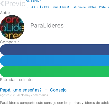
ANTERIOR
Previo
ESTUDIO BÍBLICO – Serie ¡Libres! – Estudio de Gálatas – Parte 5a
Autor
ParaLideres
Compartir
Entradas recientes
Papá, ¿me enseñas? – Consejo
agosto 7, 2026
No hay comentarios
ParaLideres comparte este consejo con los padres y líderes de adol