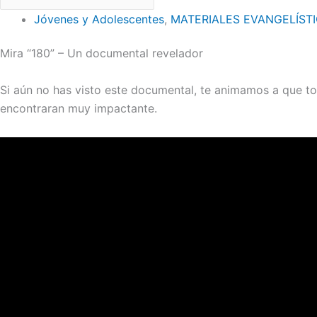
Jóvenes y Adolescentes
,
MATERIALES EVANGELÍST
Mira “180” – Un documental revelador
Si aún no has visto este documental, te animamos a que t
encontraran muy impactante.