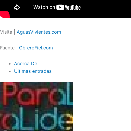
Visita |
AguasVivientes.com
Fuente |
ObreroFiel.com
Acerca De
Últimas entradas