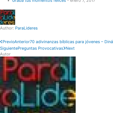
Graba tus momentos felices
- enero 7, 2017
Author:
ParaLideres
Previo
Anterior
70 adivinanzas bíblicas para jóvenes – Diná
Siguiente
Preguntas Provocativas
Next
Autor