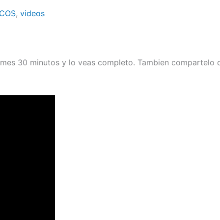
ICOS
,
videos
omes 30 minutos y lo veas completo. Tambien compartelo c