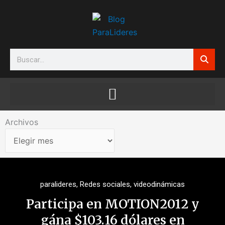
Ir
al
contenido
Search
Archivos
Archivos
paralideres
,
Redes sociales
,
videodinámicas
Participa en MOTION2012 y
gána $103.16 dólares en