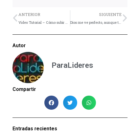
Previo
Nex
ANTERIOR
SIGUIENTE
Video Tutorial – Cómo subir videos a YouTube
Dios me ve perfecto, aunque todo lo hago mal
Autor
ParaLideres
Compartir
Entradas recientes