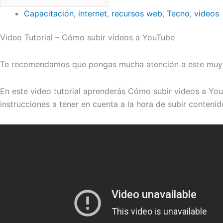
Capacitación
,
internet
,
recursos web
,
Tecno
,
videos
Video Tutorial – Cómo subir videos a YouTube
Te recomendamos que pongas mucha atención a este muy i
En este video tutorial aprenderás Cómo subir videos a You
instrucciones a tener en cuenta a la hora de subir conteni