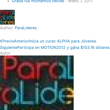
Graba tus momentos felices
- enero 7, 2017
Author:
ParaLideres
Previo
Anterior
Inicia un curso ALPHA para Jóvenes
Siguiente
Participa en MOTION2012 y gána $103.16 dólares 
Autor