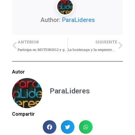
Author:
ParaLideres
Previo
Nex
ANTERIOR
SIGUIENTE
Participa en MOTION2012 y gána $103.16 dólares en efectivo!
La luciérnaga y la serpiente – Consejos
Autor
ParaLideres
Compartir