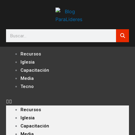
Ir
al
contenido
Search
Recursos
Iglesia
Capacitación
Media
Tecno
Recursos
Iglesia
Capacitación
Media