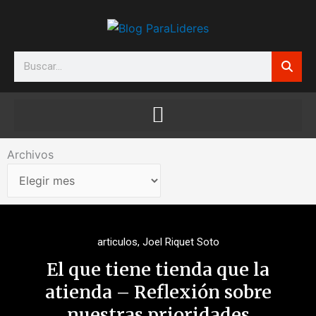
Ir
al
contenido
Search
Archivos
Archivos
articulos
,
Joel Riquet Soto
El que tiene tienda que la
atienda – Reflexión sobre
nuestras prioridades