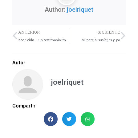
Author:
joelriquet
Previo
Nex
ANTERIOR
SIGUIENTE
Zoe : Vida – un testimonio impactante
Mi pareja, sus hijos y yo
Autor
joelriquet
Compartir