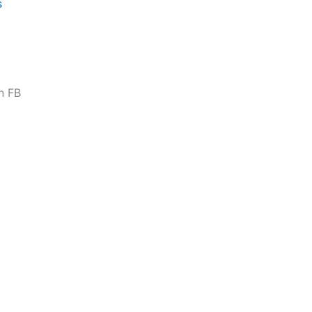
s
n FB