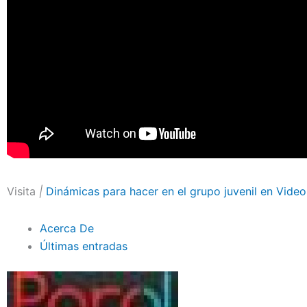
Visita
|
Dinámicas para hacer en el grupo juvenil en Video
Acerca De
Últimas entradas