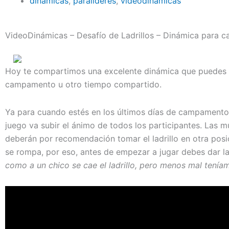
dinámicas
,
paralideres
,
videodinámicas
VideoDinámicas – Desafío de Ladrillos – Dinámica para
Hoy te compartimos una excelente dinámica que puedes usa
campamento u otro tiempo compartido.
Ya para cuando estés en los últimos días de campamento o 
juego va subir el ánimo de todos los participantes. Las m
deberán por recomendación tomar el ladrillo en otra posi
se rompa, por eso, antes de empezar a jugar debes dar la
como a un chico se cae el ladrillo, pero menos mal tenía