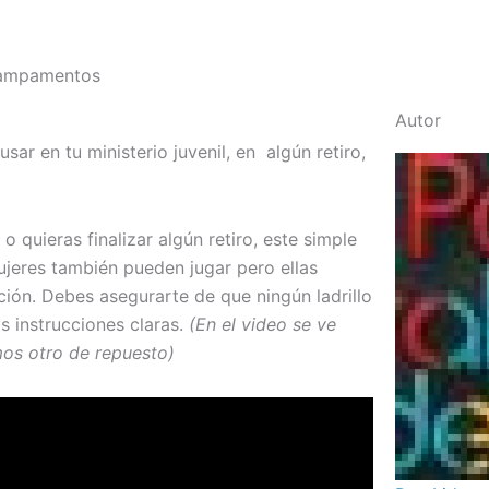
 campamentos
Autor
r en tu ministerio juvenil, en algún retiro,
quieras finalizar algún retiro, este simple
ujeres también pueden jugar pero ellas
ción. Debes asegurarte de que ningún ladrillo
s instrucciones claras.
(En el video se ve
mos otro de repuesto)