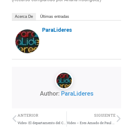
Acerca De
Últimas entradas
ParaLideres
Author:
ParaLideres
Previo
Nex
ANTERIOR
SIGUIENTE
Video- El departamento del Corazón
Video – Eres Amado de Paul Washer