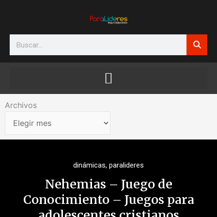
Ir
al
contenido
Search
Archivos
Archivos
dinámicas
,
paralideres
Nehemias – Juego de
Conocimiento – Juegos para
adolescentes cristianos