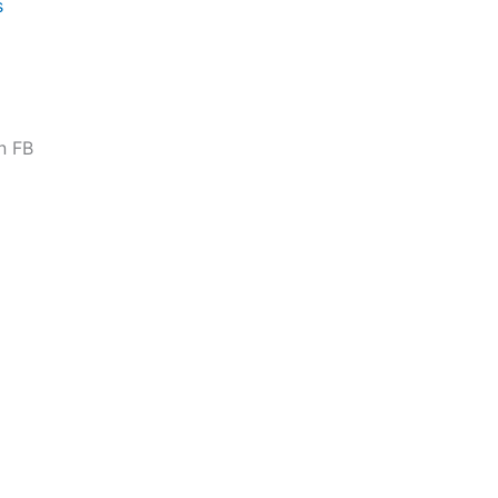
s
n FB