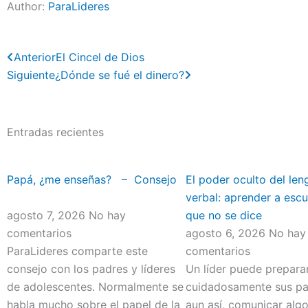
Author:
ParaLideres
Previo
Next
Anterior
El Cincel de Dios
Siguiente
¿Dónde se fué el dinero?
Entradas recientes
Papá, ¿me enseñas? – Consejo
El poder oculto del len
verbal: aprender a escu
agosto 7, 2026
No hay
que no se dice
comentarios
agosto 6, 2026
No hay
ParaLideres comparte este
comentarios
consejo con los padres y líderes
Un líder puede prepara
de adolescentes. Normalmente se
cuidadosamente sus pal
habla mucho sobre el papel de la
aun así, comunicar alg