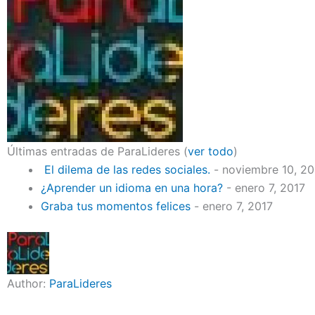
Últimas entradas de ParaLideres
(
ver todo
)
El dilema de las redes sociales.
- noviembre 10, 2
¿Aprender un idioma en una hora?
- enero 7, 2017
Graba tus momentos felices
- enero 7, 2017
Author:
ParaLideres