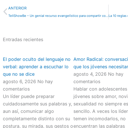
Previo
ANTERIOR
TellShowBe – Un genial recurso evangelístico para compartir con tus jóvenes.
Entradas recientes
El poder oculto del lenguaje no
Amor Radical: conversac
verbal: aprender a escuchar lo
que los jóvenes necesita
que no se dice
agosto 4, 2026
No hay
agosto 6, 2026
No hay
comentarios
comentarios
Hablar con adolescentes
Un líder puede preparar
jóvenes sobre amor, nov
cuidadosamente sus palabras y,
sexualidad no siempre e
aun así, comunicar algo
sencillo. A veces los líde
completamente distinto con su
temen incomodarlos, no
postura, su mirada, sus gestos o
encuentran las palabras