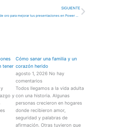
Next
SIGUIENTE
La 10 reglas de oro para mejorar tus presentaciones en Power Point
iones
Cómo sanar una familia y un
n tener
corazón herido
agosto 1, 2026
No hay
comentarios
 y
Todos llegamos a la vida adulta
iazgo y
con una historia. Algunas
s
personas crecieron en hogares
res
donde recibieron amor,
seguridad y palabras de
afirmación. Otras tuvieron que