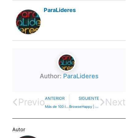
ParaLideres
Author:
ParaLideres
ANTERIOR
SIGUIENTE
Previo
Next
Más de 100 Imágenes sobre la Iglesia gratis.
BrowseHappy | Conoce los últimos navegadores de internet y actualizate!
Autor