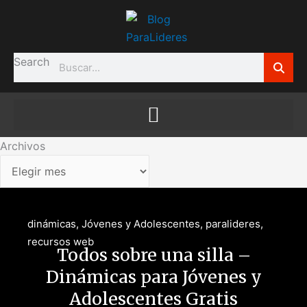
Ir
Archivos
al
contenido
Search
Archivos
dinámicas
,
Jóvenes y Adolescentes
,
paralideres
,
recursos web
Todos sobre una silla –
Dinámicas para Jóvenes y
Adolescentes Gratis