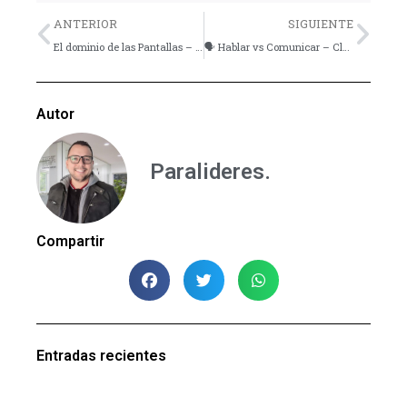
Previo
Nex
ANTERIOR
SIGUIENTE
El dominio de las Pantallas – Para Padres
🗣️ Hablar vs Comunicar – Claves de la Comunicación Asertiva
Autor
Paralideres.
Compartir
Entradas recientes