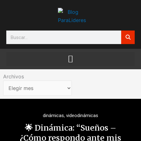
Ir
al
contenido
Search
Archivos
Archivos
dinámicas
,
videodinámicas
🌟 Dinámica: “Sueños –
¿Cómo respondo ante mis