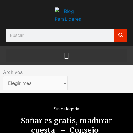
Ir
al
contenido
Search
Archivos
Archivos
Sin categoría
Soñar es gratis, madurar
cuesta – Consejo