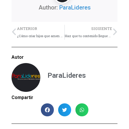
Author:
ParaLideres
Previo
Nex
ANTERIOR
SIGUIENTE
¿Cómo criar hijos que amen a Dios?
Haz que tu contenido llegue a más personas
Autor
ParaLideres
Compartir