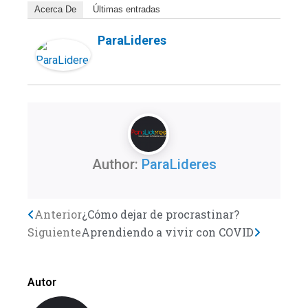
Acerca De
Últimas entradas
ParaLideres
Author:
ParaLideres
Previo
Anterior
¿Cómo dejar de procrastinar?
Next
Siguiente
Aprendiendo a vivir con COVID
Autor