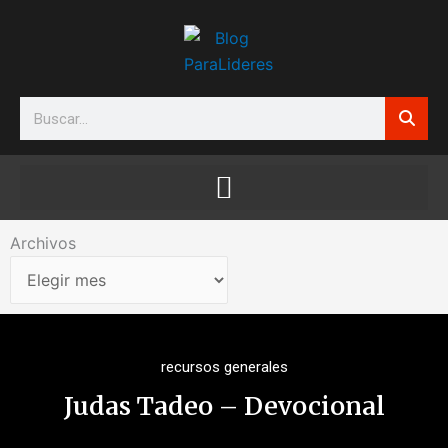
Ir
al
contenido
Search
Archivos
Archivos
recursos generales
Judas Tadeo – Devocional