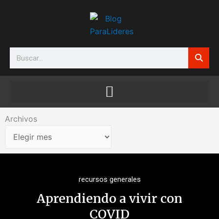
Ir
al
contenido
Search
Archivos
Archivos
recursos generales
Aprendiendo a vivir con
COVID