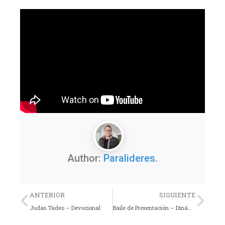
Author:
Paralideres.
Previo
Nex
ANTERIOR
SIGUIENTE
Judas Tadeo – Devocional
Baile de Presentación – Dinámica