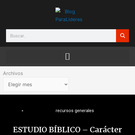
Ir
al
contenido
Search
Archivos
Archivos
recursos generales
ESTUDIO BÍBLICO – Carácter