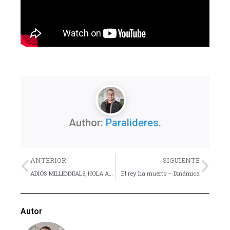
Author:
Paralideres.
Previo
Nex
ANTERIOR
SIGUIENTE
ADIÓS MILLENNIALS, HOLA ALFAS
El rey ha muerto – Dinámica
Autor