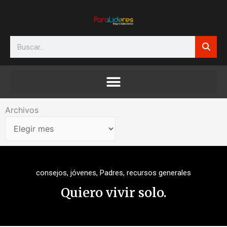
Ir
al
contenido
Search
Archivos
Archivos
consejos
,
jóvenes
,
Padres
,
recursos generales
Quiero vivir solo.