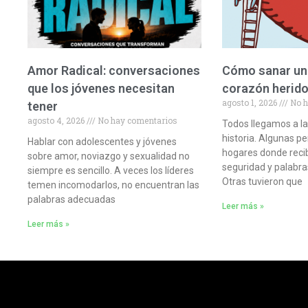
Amor Radical: conversaciones
Cómo sanar una
que los jóvenes necesitan
corazón herid
agosto 1, 2026
No h
tener
agosto 4, 2026
No hay comentarios
Todos llegamos a la
historia. Algunas p
Hablar con adolescentes y jóvenes
hogares donde reci
sobre amor, noviazgo y sexualidad no
seguridad y palabra
siempre es sencillo. A veces los líderes
Otras tuvieron que
temen incomodarlos, no encuentran las
palabras adecuadas
Leer más »
Leer más »