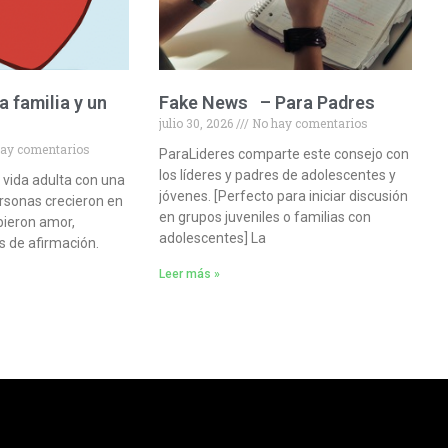
 familia y un
Fake News – Para Padres
julio 30, 2026
No hay comentarios
o
ay comentarios
ParaLideres comparte este consejo con
los líderes y padres de adolescentes y
 vida adulta con una
jóvenes. [Perfecto para iniciar discusión
ersonas crecieron en
en grupos juveniles o familias con
bieron amor,
adolescentes] La
s de afirmación.
Leer más »