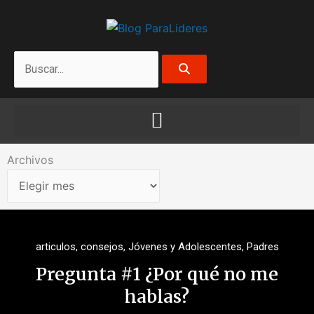
Ir
al
contenido
Search
Archivos
Archivos
articulos
,
consejos
,
Jóvenes y Adolescentes
,
Padres
Pregunta #1 ¿Por qué no me
hablas?