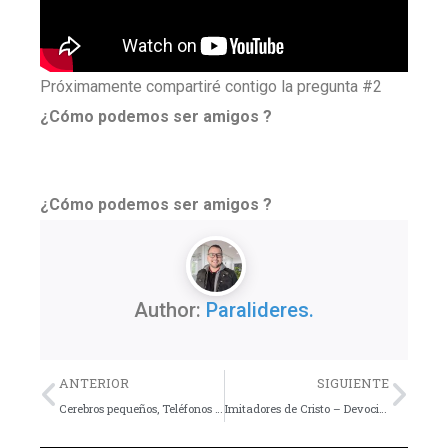
Próximamente compartiré contigo la pregunta #2
¿Cómo podemos ser amigos ?
¿Cómo podemos ser amigos ?
Author:
Paralideres.
Previo
Nex
ANTERIOR
SIGUIENTE
Cerebros pequeños, Teléfonos grandes
Imitadores de Cristo – Devocional