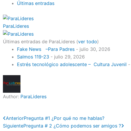
Últimas entradas
ParaLideres
Últimas entradas de ParaLideres
(
ver todo
)
Fake News –Para Padres
- julio 30, 2026
Salmos 119-23
- julio 29, 2026
Estrés tecnológico adolescente – Cultura Juvenil
-
Author:
ParaLideres
Previo
Ne
Anterior
Pregunta #1 ¿Por qué no me hablas?
Siguiente
Pregunta # 2 ¿Cómo podemos ser amigos ?