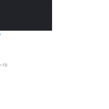
s
n FB