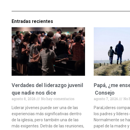
Entradas recientes
Verdades del liderazgo juvenil
Papá, ¿me ens
que nadie nos dice
Consejo
agosto 8, 2026
No hay comentarios
agosto 7, 2026
No 
Liderar jóvenes puede ser una de las
ParaLideres compar
experiencias más significativas dentro
los padres y líderes
de la iglesia, pero también una de las
Normalmente se ha
más exigentes. Detrás de las reuniones,
papel de la madre y 