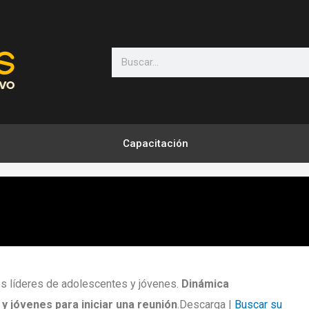
Search
Capacitación
s líderes de adolescentes y jóvenes.
Dinámica
y jóvenes para iniciar una reunión
.Descarga |
Buscar su