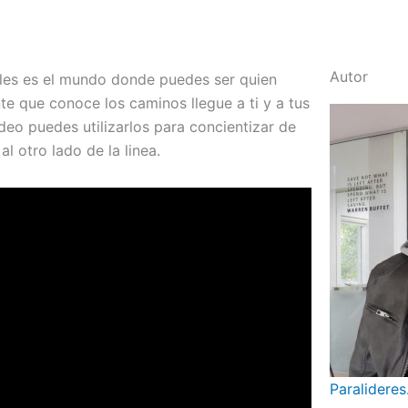
Autor
ales es el mundo donde puedes ser quien
te que conoce los caminos llegue a ti y a tus
deo puedes utilizarlos para concientizar de
l otro lado de la linea.
Paralideres