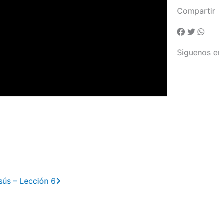
Compartir
Siguenos e
Next
sús – Lección 6