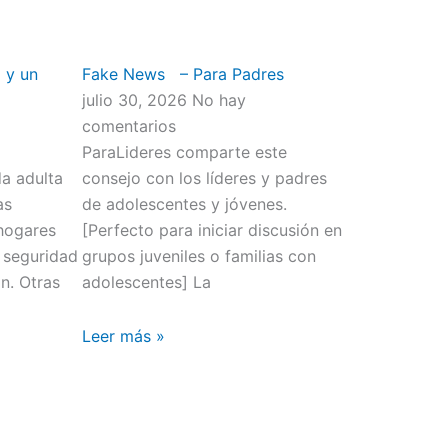
 y un
Fake News – Para Padres
julio 30, 2026
No hay
comentarios
ParaLideres comparte este
da adulta
consejo con los líderes y padres
as
de adolescentes y jóvenes.
hogares
[Perfecto para iniciar discusión en
 seguridad
grupos juveniles o familias con
n. Otras
adolescentes] La
Leer más »